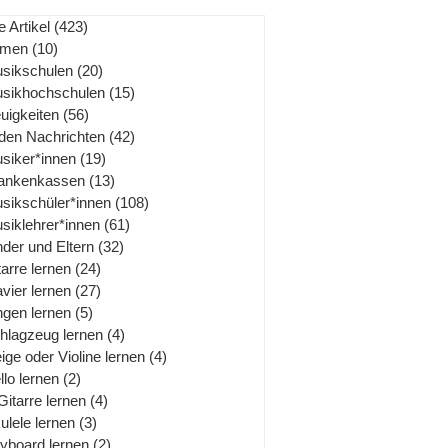
e Artikel
(423)
423 Beiträge
rmen
(10)
10 Beiträge
sikschulen
(20)
20 Beiträge
sikhochschulen
(15)
15 Beiträge
uigkeiten
(56)
56 Beiträge
 den Nachrichten
(42)
42 Beiträge
siker*innen
(19)
19 Beiträge
ankenkassen
(13)
13 Beiträge
sikschüler*innen
(108)
108 Beiträge
siklehrer*innen
(61)
61 Beiträge
nder und Eltern
(32)
32 Beiträge
tarre lernen
(24)
24 Beiträge
avier lernen
(27)
27 Beiträge
ngen lernen
(5)
5 Beiträge
hlagzeug lernen
(4)
4 Beiträge
ige oder Violine lernen
(4)
4 Beiträge
llo lernen
(2)
2 Beiträge
Gitarre lernen
(4)
4 Beiträge
ulele lernen
(3)
3 Beiträge
yboard lernen
(2)
2 Beiträge