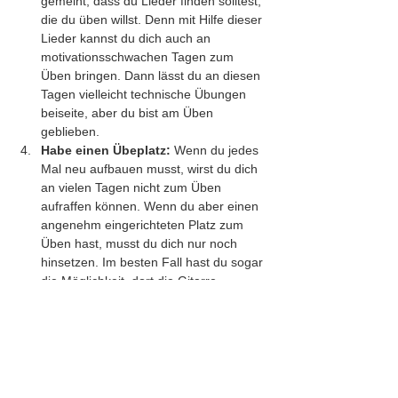
gemeint, dass du Lieder finden solltest, 
die du üben willst. Denn mit Hilfe dieser 
Lieder kannst du dich auch an 
motivationsschwachen Tagen zum 
Üben bringen. Dann lässt du an diesen 
Tagen vielleicht technische Übungen 
beiseite, aber du bist am Üben 
geblieben.
Habe einen Übeplatz: 
Wenn du jedes 
Mal neu aufbauen musst, wirst du dich 
an vielen Tagen nicht zum Üben 
aufraffen können. Wenn du aber einen 
angenehm eingerichteten Platz zum 
Üben hast, musst du dich nur noch 
hinsetzen. Im besten Fall hast du sogar 
die Möglichkeit, dort die Gitarre 
ausgepackt stehen zu lassen. Dann 
musst du nur noch das Instrument in 
die Hand nehmen und los geht es.
Lob dich selbst:
 Die meisten 
Menschen tendieren dazu, sich selbst 
zu stark zu kritisieren. Lobe dich selbst 