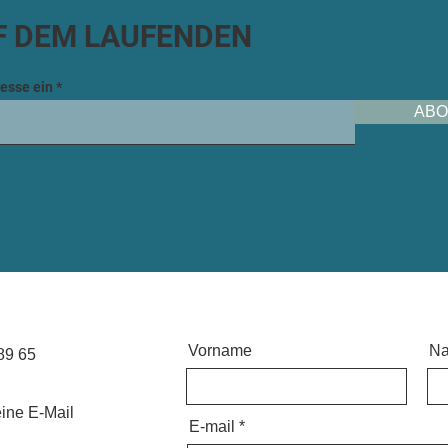
F DEM LAUFENDEN
esse ein
ABO
Vorname
N
89 65
ine E-Mail
E-mail