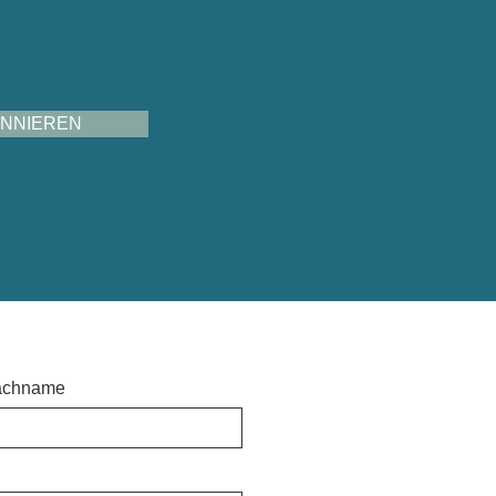
NNIEREN
achname