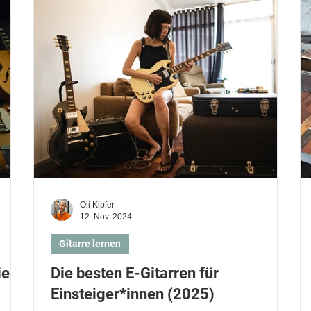
Kinder und Eltern
Gitarre lernen
Klavier lernen
Sing
E-Gitarre lernen
Ukulele lernen
Keyboard lernen
Oli Kipfer
12. Nov. 2024
Gitarre lernen
ie
Die besten E-Gitarren für
Einsteiger*innen (2025)