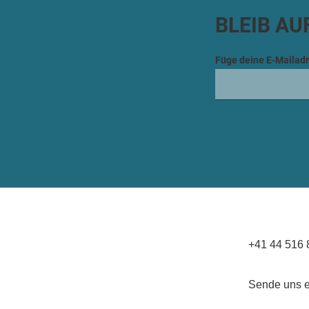
BLEIB AU
Füge deine E-Mailadr
+41 44 516 
Sende uns e