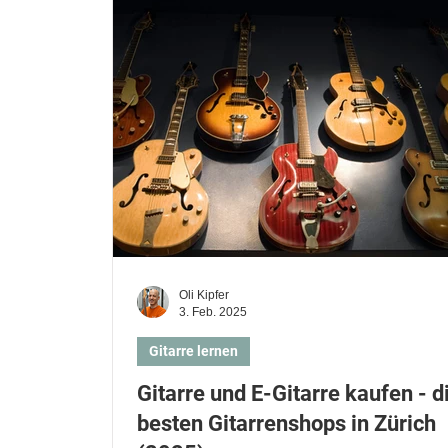
Musikschüler*innen
Musiklehrer*innen
Geige oder Violine lernen
Cello lernen
Oli Kipfer
3. Feb. 2025
Gitarre lernen
Gitarre und E-Gitarre kaufen - d
besten Gitarrenshops in Zürich