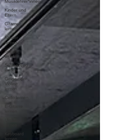
Musiklehrer*innen
Kinder und
Eltern
Gitarre
lernen
Klavier
lernen
Singen
lernen
Schlagzeug
lernen
Geige oder
Violine
lernen
Cello lernen
E-Gitarre
lernen
Ukulele
lernen
Keyboard
lernen