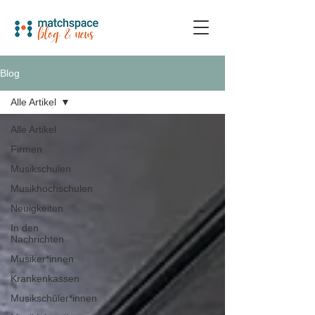
Blog
Alle Artikel
Alle Artikel
Firmen
Musikschulen
Musikhochschulen
Neuigkeiten
In den
Nachrichten
Musiker*innen
Krankenkassen
Musikschüler*innen