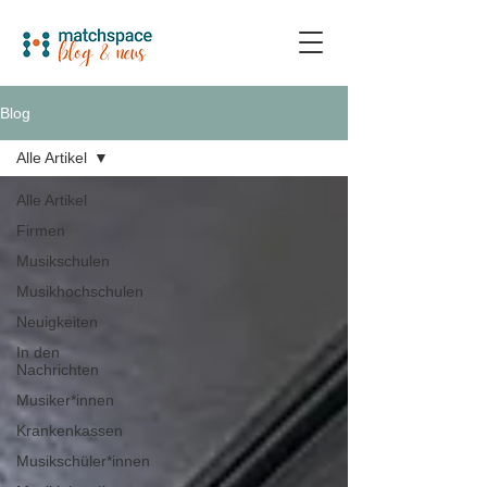
Blog
Alle Artikel
Alle Artikel
Firmen
Musikschulen
Musikhochschulen
Neuigkeiten
In den
Nachrichten
Musiker*innen
Krankenkassen
Musikschüler*innen