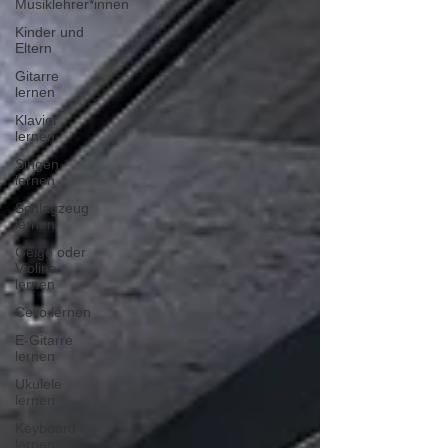
Musiklehrer*innen
Kinder und
Eltern
Gitarre
lernen
Klavier
lernen
Singen
lernen
Schlagzeug
lernen
Geige oder
Violine
lernen
Cello lernen
E-Gitarre
lernen
Ukulele
lernen
Keyboard
lernen