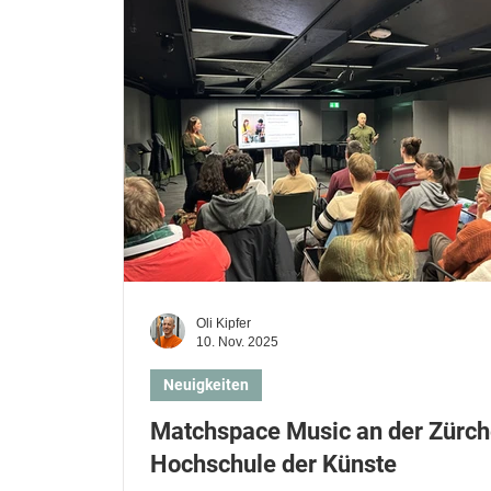
Musikschüler*innen
Musiklehrer*innen
Geige oder Violine lernen
Cello lernen
Oli Kipfer
10. Nov. 2025
Neuigkeiten
Matchspace Music an der Zürch
Hochschule der Künste