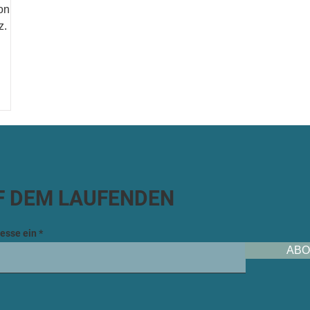
on
z.
F DEM LAUFENDEN
esse ein
ABO