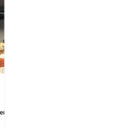
Kinder und Eltern
Gitarre lernen
Klavier lernen
Sing
E-Gitarre lernen
Ukulele lernen
Keyboard lernen
er