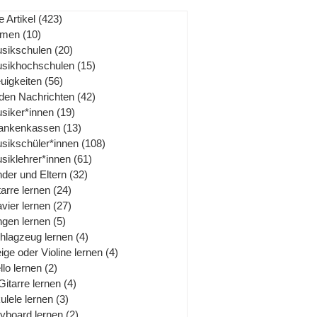
e Artikel
(423)
423 Beiträge
rmen
(10)
10 Beiträge
sikschulen
(20)
20 Beiträge
sikhochschulen
(15)
15 Beiträge
uigkeiten
(56)
56 Beiträge
 den Nachrichten
(42)
42 Beiträge
siker*innen
(19)
19 Beiträge
ankenkassen
(13)
13 Beiträge
sikschüler*innen
(108)
108 Beiträge
siklehrer*innen
(61)
61 Beiträge
nder und Eltern
(32)
32 Beiträge
tarre lernen
(24)
24 Beiträge
avier lernen
(27)
27 Beiträge
ngen lernen
(5)
5 Beiträge
hlagzeug lernen
(4)
4 Beiträge
ige oder Violine lernen
(4)
4 Beiträge
llo lernen
(2)
2 Beiträge
Gitarre lernen
(4)
4 Beiträge
ulele lernen
(3)
3 Beiträge
yboard lernen
(2)
2 Beiträge