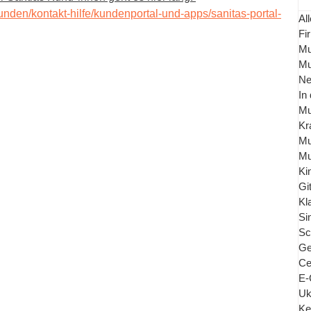
unden/kontakt-hilfe/kundenportal-und-apps/sanitas-portal-
All
Fi
Mu
Mu
Ne
In
Mu
Kr
Mu
Mu
Ki
Gi
Kl
Si
Sc
Ge
Ce
E-
Uk
Ke