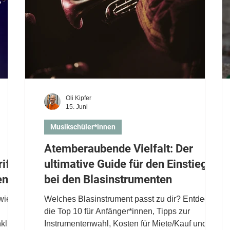
Oli Kipfer
15. Juni
Musikschüler*innen
Atemberaubende Vielfalt: Der
riffen
ultimative Guide für den Einstieg
en
bei den Blasinstrumenten
wie du
Welches Blasinstrument passt zu dir? Entdecke
die Top 10 für Anfänger*innen, Tipps zur
nklusive
Instrumentenwahl, Kosten für Miete/Kauf und die