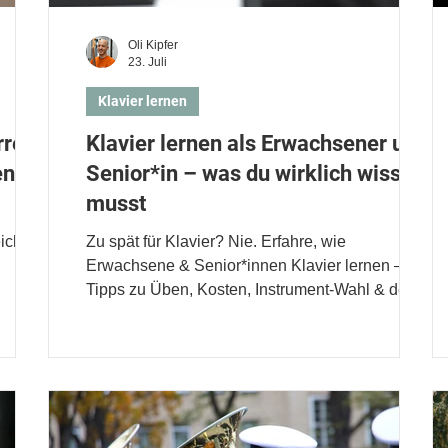
Oli Kipfer
23. Juli
Klavier lernen
rre:
Klavier lernen als Erwachsener und
ene*r
Senior*in – was du wirklich wissen
musst
ichter
Zu spät für Klavier? Nie. Erfahre, wie
Erwachsene & Senior*innen Klavier lernen – mit
Tipps zu Üben, Kosten, Instrument-Wahl & der
richtigen Lehrperson.