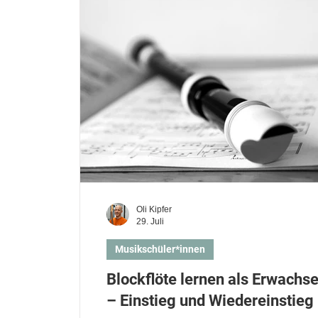
Musikschüler*innen
Musiklehrer*innen
Geige oder Violine lernen
Cello lernen
Oli Kipfer
29. Juli
Musikschüler*innen
Blockflöte lernen als Erwachs
– Einstieg und Wiedereinstieg