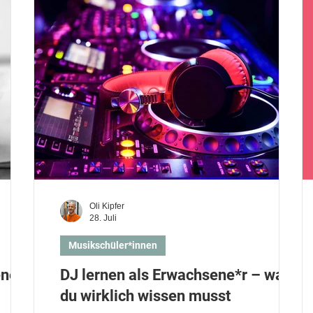
Kinder und Eltern
Gitarre lernen
Klavier lernen
Sing
E-Gitarre lernen
Ukulele lernen
Keyboard lernen
Oli Kipfer
28. Juli
Musikschüler*innen
ene*r
DJ lernen als Erwachsene*r – was
du wirklich wissen musst