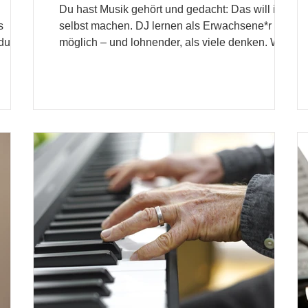
Du hast Musik gehört und gedacht: Das will ich
s
selbst machen. DJ lernen als Erwachsene*r ist
 du
möglich – und lohnender, als viele denken. Was
DJ-ing wirklich beinhaltet, welche Stilrichtungen
es gibt und wie du in der Schweiz die richtige
Lehrperson findest.