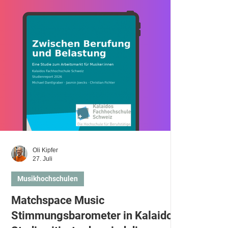
en lernen
Schlagzeug lernen
Oli Kipfer
27. Juli
Musikhochschulen
Matchspace Music
Stimmungsbarometer in Kalaidos-