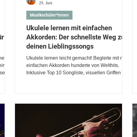
25. Juni
Musikschüler*innen
Ukulele lernen mit einfachen
ür
Akkorden: Der schnellste Weg zu
deinen Lieblingssongs
hes
Ukulele lernen leicht gemacht! Begleite mit nur 4
deinem
einfachen Akkorden hunderte von Welthits.
sse &
Inklusive Top 10 Songliste, visuellen Griffen und
Profi-Tipps für Einsteiger*innen.