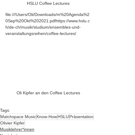
HSLU Coffee Lectures
file:///Users/Oli/Downloads/m%20Agenda%2
0Sep%20Okt%202021.pdfhttps://www.hslu.c
h/de-ch/musik/studium/ensembles-und-
veranstaltungsreihen/coffee-lectures/
Oli Kipfer an den Coffee Lectures
Tags:
Matchspace Music
Know-How
HSLU
Präsentation
Olivier Kipfer
Musiklehrer*innen