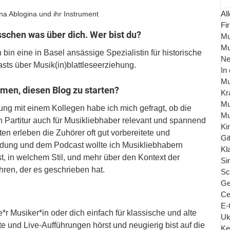
All
na Ablogina und ihr Instrument
Fi
isschen was über dich. Wer bist du?
Mu
Mu
bin eine in Basel ansässige Spezialistin für historische 
Ne
sts über Musik(in)blattleseerziehung.
In
Mu
mmen, diesen Blog zu starten?
Kr
Mu
ng mit einem Kollegen habe ich mich gefragt, ob die 
Mu
Partitur auch für Musikliebhaber relevant und spannend 
Ki
en erleben die Zuhörer oft gut vorbereitete und 
Gi
ndung und dem Podcast wollte ich Musikliebhabern 
Kl
st, in welchem Stil, und mehr über den Kontext der 
Si
ren, der es geschrieben hat.
Sc
Ge
Ce
E-
r Musiker*in oder dich einfach für klassische und alte 
Uk
te und Live-Aufführungen hörst und neugierig bist auf die 
Ke