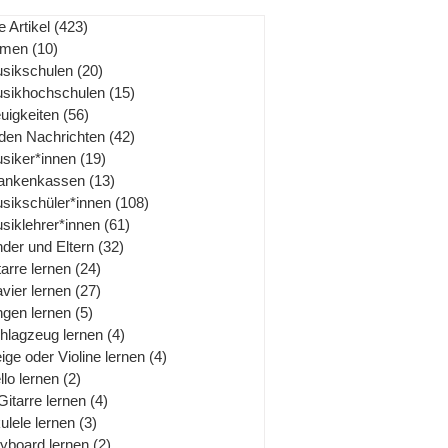
e Artikel
(423)
423 Beiträge
rmen
(10)
10 Beiträge
sikschulen
(20)
20 Beiträge
sikhochschulen
(15)
15 Beiträge
uigkeiten
(56)
56 Beiträge
 den Nachrichten
(42)
42 Beiträge
siker*innen
(19)
19 Beiträge
ankenkassen
(13)
13 Beiträge
sikschüler*innen
(108)
108 Beiträge
siklehrer*innen
(61)
61 Beiträge
nder und Eltern
(32)
32 Beiträge
tarre lernen
(24)
24 Beiträge
avier lernen
(27)
27 Beiträge
ngen lernen
(5)
5 Beiträge
hlagzeug lernen
(4)
4 Beiträge
ige oder Violine lernen
(4)
4 Beiträge
llo lernen
(2)
2 Beiträge
Gitarre lernen
(4)
4 Beiträge
ulele lernen
(3)
3 Beiträge
yboard lernen
(2)
2 Beiträge