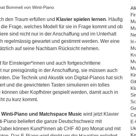
eat Bommeli von Winti-Piano
All
Fi
 den Traum erfüllen und 
Klavier spielen lernen
. Häufig 
Mu
er die Frage, welches Modell für sie in Frage kommt und ob 
Mu
viere sind nicht nur in der Anschaffung und im Unterhalt 
Ne
ch regelmässig gewartet und gestimmt werden. Wer eine 
In
Mu
ätzlich auf seine Nachbarn Rücksicht nehmen. 
Kr
Mu
für Einsteiger*innen und auch fortgeschrittene 
Mu
ht nur preisgünstig in der Anschaffung, sie müssen auch 
Ki
rden. Die Technik und Akustik von Digital-Pianos hat sich 
Gi
ert und die gewichteten Tasten simulieren ein tolles 
Kl
e können über Kopfhörer gespielt werden, damit auch in 
Si
ht zu kurz kommt. 
Sc
Ge
n Winti-Piano und Matchspace Music
 wird jetzt Klavier 
Ce
ti-Piano beliefert die ganze Deutschschweiz mit 
E-
Uk
 Dabei können Kund*innen ab CHF 40 pro Monat und mit 
Ke
ten. Das E-Piano wird direkt vor die Haustüre geliefert 