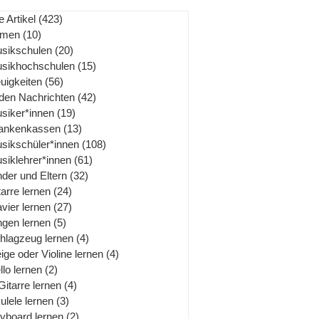
e Artikel
(423)
423 Beiträge
rmen
(10)
10 Beiträge
sikschulen
(20)
20 Beiträge
sikhochschulen
(15)
15 Beiträge
uigkeiten
(56)
56 Beiträge
 den Nachrichten
(42)
42 Beiträge
siker*innen
(19)
19 Beiträge
ankenkassen
(13)
13 Beiträge
sikschüler*innen
(108)
108 Beiträge
siklehrer*innen
(61)
61 Beiträge
nder und Eltern
(32)
32 Beiträge
tarre lernen
(24)
24 Beiträge
avier lernen
(27)
27 Beiträge
ngen lernen
(5)
5 Beiträge
hlagzeug lernen
(4)
4 Beiträge
ige oder Violine lernen
(4)
4 Beiträge
llo lernen
(2)
2 Beiträge
Gitarre lernen
(4)
4 Beiträge
ulele lernen
(3)
3 Beiträge
yboard lernen
(2)
2 Beiträge