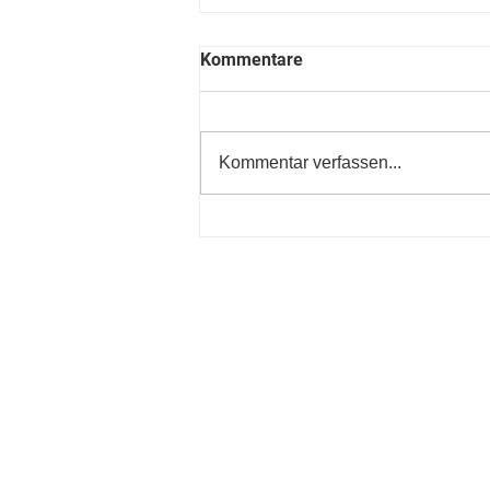
Kommentare
Kommentar verfassen...
Digital Pianos und elektrisch
Klaviere mieten oder kaufen?
musst du wissen!