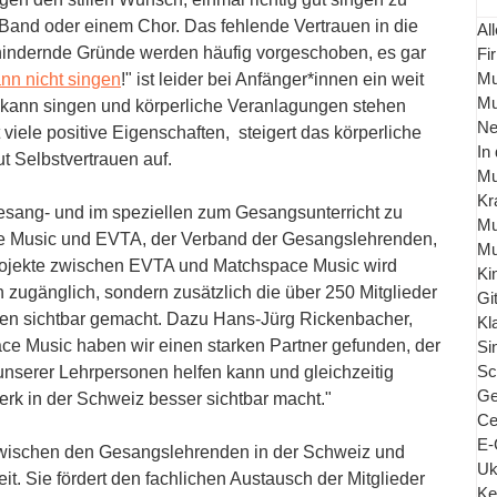
r Band oder einem Chor. Das fehlende Vertrauen in die 
All
hindernde Gründe werden häufig vorgeschoben, es gar 
Fi
Mu
ann nicht singen
!" ist leider bei Anfänger*innen ein weit 
Mu
 kann singen und körperliche Veranlagungen stehen 
Ne
viele positive Eigenschaften,  steigert das körperliche 
In
 Selbstvertrauen auf. 
Mu
Kr
ng- und im speziellen zum Gesangsunterricht zu 
Mu
e Music und EVTA, der Verband der Gesangslehrenden, 
Mu
jekte zwischen EVTA und Matchspace Music wird 
Ki
h zugänglich, sondern zusätzlich die über 250 Mitglieder 
Gi
nen sichtbar gemacht. Dazu Hans-Jürg Rickenbacher, 
Kl
ce Music haben wir einen starken Partner gefunden, der 
Si
Sc
unserer Lehrpersonen helfen kann und gleichzeitig 
Ge
k in der Schweiz besser sichtbar macht."
Ce
E-
 zwischen den Gesangslehrenden in der Schweiz und 
Uk
t. Sie fördert den fachlichen Austausch der Mitglieder 
Ke