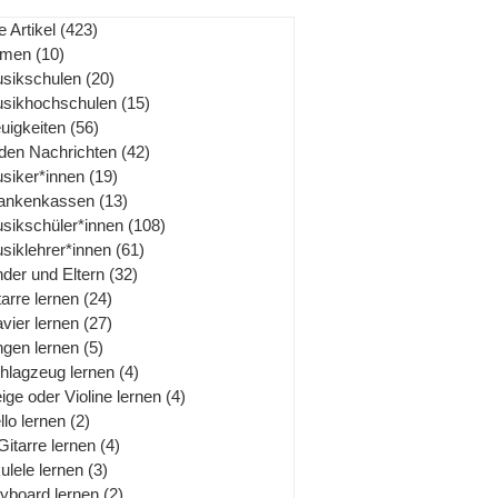
e Artikel
(423)
423 Beiträge
rmen
(10)
10 Beiträge
sikschulen
(20)
20 Beiträge
sikhochschulen
(15)
15 Beiträge
uigkeiten
(56)
56 Beiträge
 den Nachrichten
(42)
42 Beiträge
siker*innen
(19)
19 Beiträge
ankenkassen
(13)
13 Beiträge
sikschüler*innen
(108)
108 Beiträge
siklehrer*innen
(61)
61 Beiträge
nder und Eltern
(32)
32 Beiträge
tarre lernen
(24)
24 Beiträge
avier lernen
(27)
27 Beiträge
ngen lernen
(5)
5 Beiträge
hlagzeug lernen
(4)
4 Beiträge
ige oder Violine lernen
(4)
4 Beiträge
llo lernen
(2)
2 Beiträge
Gitarre lernen
(4)
4 Beiträge
ulele lernen
(3)
3 Beiträge
yboard lernen
(2)
2 Beiträge