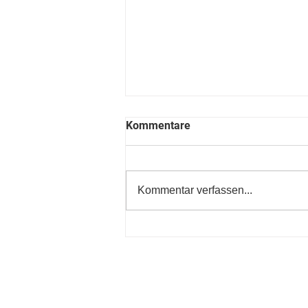
Kommentare
Kommentar verfassen...
10 Fragen an Hans-Jürg
Rickenbacher - Präsident EVT
Professor an der HSLU und T