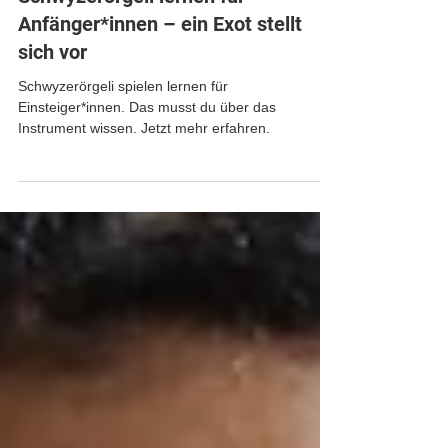
9. Sept. 2022
Musikschüler*innen
Schwyzerörgeli lernen für
Anfänger*innen – ein Exot stellt
sich vor
Schwyzerörgeli spielen lernen für
Einsteiger*innen. Das musst du über das
Instrument wissen. Jetzt mehr erfahren.