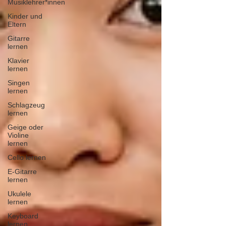
Musiklehrer*innen
Kinder und
Eltern
Gitarre
lernen
Klavier
lernen
Singen
lernen
Schlagzeug
lernen
Geige oder
Violine
lernen
Cello lernen
E-Gitarre
lernen
Ukulele
lernen
Keyboard
lernen